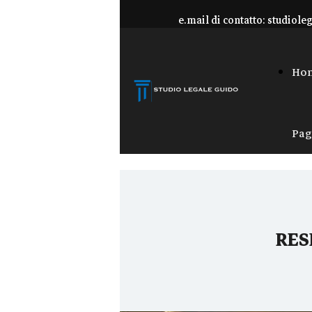
e.mail di contatto:
studiole
Ho
Pag
RES