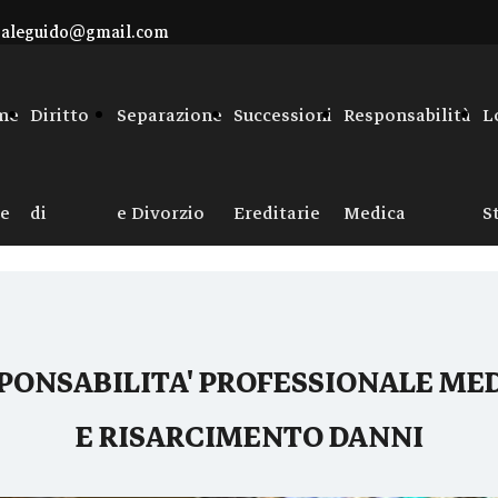
galeguido@gmail.com
facebook
linkedin
me
Diritto
Separazione
Successioni
Responsabilità
L
e
di
e Divorzio
Ereditarie
Medica
S
Famiglia
e
PONSABILITA' PROFESSIONALE ME
Donazioni
E RISARCIMENTO DANNI